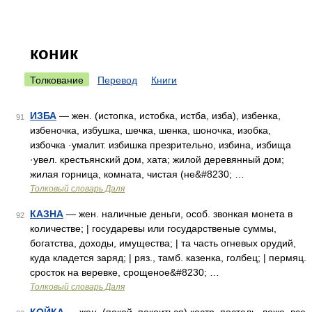
коник
Толкование
Перевод
Книги
ИЗБА
— жен. (истопка, истобка, истба, изба), избенка,
91
избеночка, избушка, шечка, шенка, шоночка, изобка,
избочка ·умалит. избишка презрительно, избина, избища
·увел. крестьянский дом, хата; жилой деревянный дом;
жилая горница, комната, чистая (не&#8230; …
Толковый словарь Даля
КАЗНА
— жен. наличные деньги, особ. звонкая монета в
92
количестве; | государевы или государственые суммы,
богатства, доходы, имущества; | та часть огневых орудий,
куда кладется заряд; | ряз., тамб. казенка, голбец; | пермяц.
сросток на веревке, срощеное&#8230; …
Толковый словарь Даля