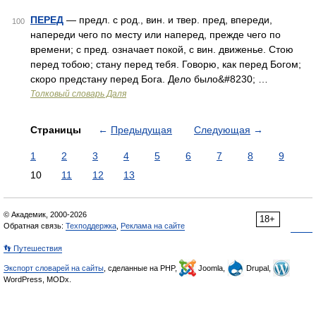
ПЕРЕД
— предл. с род., вин. и твер. пред, впереди,
100
напереди чего по месту или наперед, прежде чего по
времени; с пред. означает покой, с вин. движенье. Стою
перед тобою; стану перед тебя. Говорю, как перед Богом;
скоро предстану перед Бога. Дело было&#8230; …
Толковый словарь Даля
Страницы
←
Предыдущая
Следующая
→
1
2
3
4
5
6
7
8
9
10
11
12
13
© Академик, 2000-2026
18+
Обратная связь:
Техподдержка
,
Реклама на сайте
👣 Путешествия
Экспорт словарей на сайты
, сделанные на PHP,
Joomla,
Drupal,
WordPress, MODx.