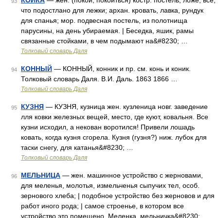
КОЙКА
— жен. (покой, покоиться) костр. постель, ложе, все,
93
что подостлано для лежки; архан. кровать, лавка, рундук
для спанья; мор. подвесная постель, из полотнища
парусины, на день убираемая. | Беседка, яшик, рамы
связанные стойками, в чем подымают на&#8230; …
Толковый словарь Даля
КОННЫЙ
— КОННЫЙ, конник и пр. см. конь и коник.
94
Толковый словарь Даля. В.И. Даль. 1863 1866 …
Толковый словарь Даля
КУЗНЯ
— КУЗНЯ, кузница жен. кузленица новг. заведение
95
лля ковки железных вещей, место, где куют, ковальня. Все
кузни исходил, а некован воротился! Привели лошадь
ковать, когда кузня сгорела. Кузня (гузня?) ниж. лубок для
таски снегу, для катанья&#8230; …
Толковый словарь Даля
МЕЛЬНИЦА
— жен. машинное устройство с жерновами,
96
для меленья, молотья, измельченья сыпучих тел, особ.
зернового хлеба; | подобное устройство без жерновов и для
работ иного рода; | самое строенье, в котором все
устройство это помещено. Меленка, мельничка&#8230; …