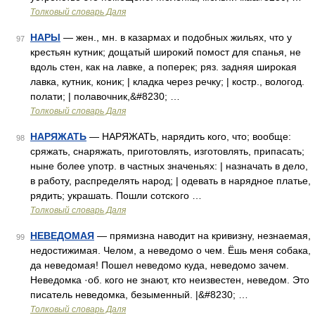
Толковый словарь Даля
НАРЫ
— жен., мн. в казармах и подобных жильях, что у
97
крестьян кутник; дощатый широкий помост для спанья, не
вдоль стен, как на лавке, а поперек; ряз. задняя широкая
лавка, кутник, коник; | кладка через речку; | костр., вологод.
полати; | полавочник,&#8230; …
Толковый словарь Даля
НАРЯЖАТЬ
— НАРЯЖАТЬ, нарядить кого, что; вообще:
98
сряжать, снаряжать, приготовлять, изготовлять, припасать;
ныне более употр. в частных значеньях: | назначать в дело,
в работу, распределять народ; | одевать в нарядное платье,
рядить; украшать. Пошли сотского …
Толковый словарь Даля
НЕВЕДОМАЯ
— прямизна наводит на кривизну, незнаемая,
99
недостижимая. Челом, а неведомо о чем. Ёшь меня собака,
да неведомая! Пошел неведомо куда, неведомо зачем.
Неведомка ·об. кого не знают, кто неизвестен, неведом. Это
писатель неведомка, безыменный. |&#8230; …
Толковый словарь Даля